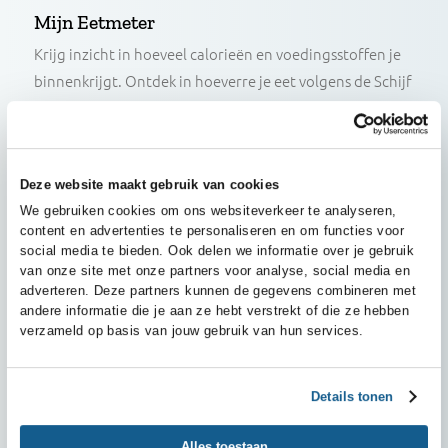
Wat biedt Mijn Voedingscentrum?
Mijn Eetmeter
Krijg inzicht in hoeveel calorieën en voedingsstoffen
binnenkrijgt. Ontdek in hoeverre je eet volgens de S
van Vijf. Meer over
Mijn Eetmeter
Mijn nieuwe balans
Met dit onderdeel binnen Mijn Eetmeter bieden we 
Deze website maakt gebruik van cookies
bij het afvallen. Kies zelf je kleine uitdagende stapp
We gebruiken cookies om ons websiteverkeer te analysere
content en advertenties te personaliseren en om functies v
Meer over Mijn nieuwe balans
social media te bieden. Ook delen we informatie over je ge