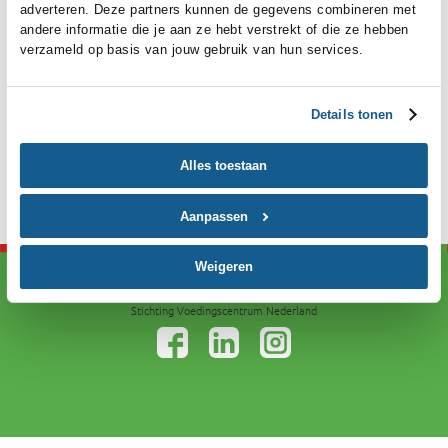
Ben je je wachtwoord vergeten?
content en advertenties te personaliseren en om functies v
Vraag dan een nieuwe aan.
social media te bieden. Ook delen we informatie over je ge
van onze site met onze partners voor analyse, social medi
adverteren. Deze partners kunnen de gegevens combinere
Heb je nog geen account?
andere informatie die je aan ze hebt verstrekt of die ze he
verzameld op basis van jouw gebruik van hun services.
Registreer jezelf nu om gebruik te maken van Mijn
Voedingscentrum.
Details ton
Registreren
Alles toestaan
Aanpassen
Weigeren
Disclaimer
Privacy
Cookies
Stichting Voedingscentrum Nederland