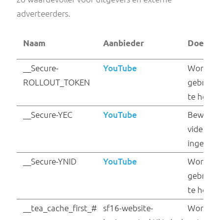
PICOX_PING
Issuu
SESSION_STORAGE_
Issuu
ID_PICOX_SESSION_
ID
spidersense#event
Issuu
spidersense#setup_
Issuu
response