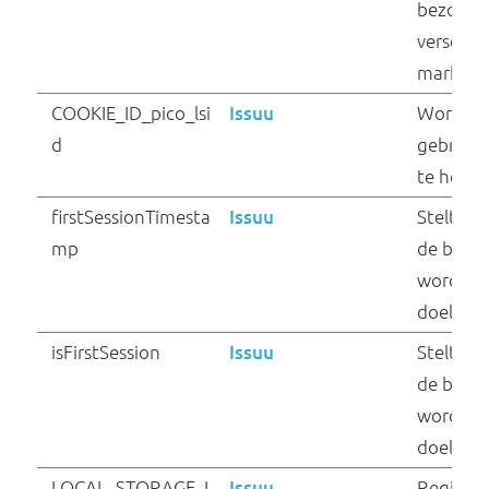
Naam
Aanbieder
_ga
Google
_ga_#
Google