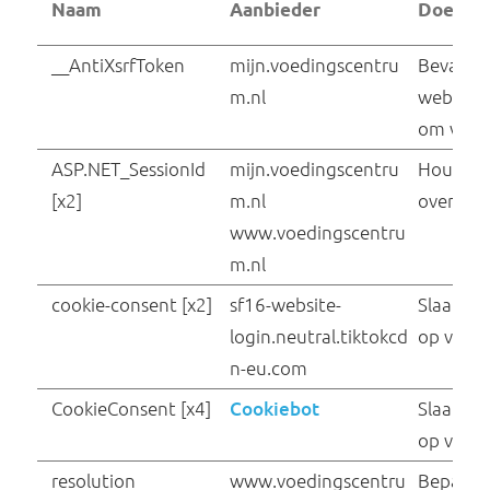
Noodzakelijk (11)
Noodzakelijke cookies helpen een website
bruikbaarder te maken, door basisfuncties als
paginanavigatie en toegang tot beveiligde
gedeelten van de website mogelijk te maken.
Zonder deze cookies kan de website niet naar
behoren werken.
Naam
Aanbieder
__AntiXsrfToken
mijn.voedingscentru
m.nl