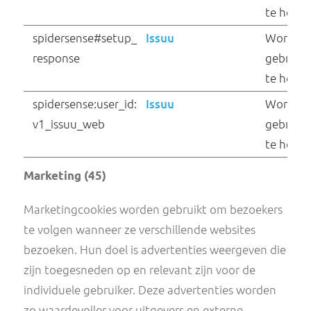
isFirstSession
Issuu
LOCAL_STORAGE_I
Issuu
D_pico_lsid
orionV3#identity
Issuu