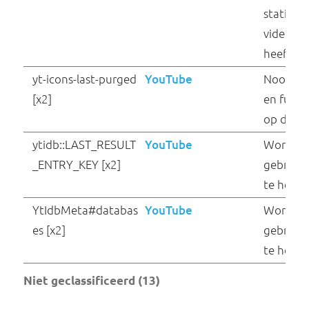
ntrum.nl
sbjs_session
webshop.voedingsce
ntrum.nl
sbjs_udata
webshop.voedingsce
ntrum.nl