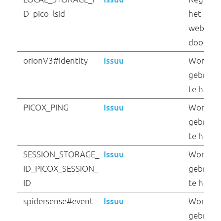
_gat
Google
COOKIE_ID_pico_lsi
Issuu
d
firstSessionTimesta
Issuu
mp