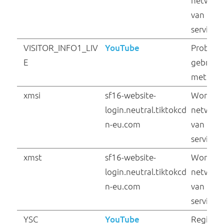
sbjs_first
webshop.voedingsce
ntrum.nl
sbjs_first_add
webshop.voedingsce
ntrum.nl
sbjs_migrations
webshop.voedingsce