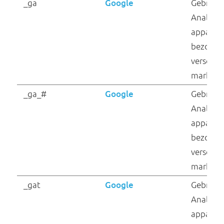
Naam
Aanbieder
CookieConsentBulk
Cookiebot
Setting-#
Statistieken (13)
Statistische cookies helpen eigenaren van
websites begrijpen hoe bezoekers hun websit
gebruiken, door anoniem gegevens te verzam
en te rapporteren.