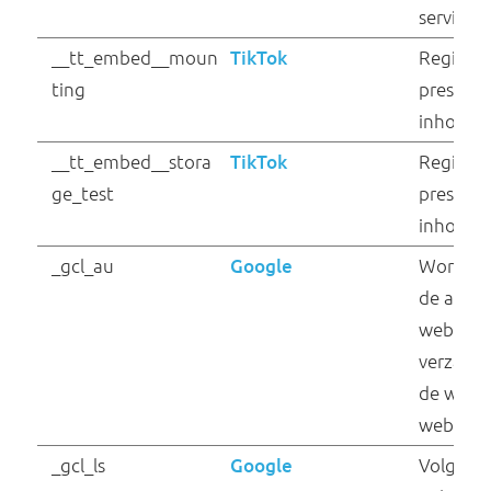
Naam
Aanbieder
__Secure-
YouTube
ROLLOUT_TOKEN
__Secure-YEC
YouTube
__Secure-YNID
YouTube
__tea_cache_first_#
sf16-website-
login.neutral.tiktokcd