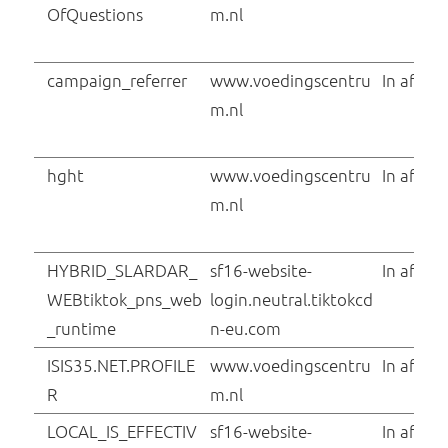
LED [x2]
ttwid
TikTok
VISITOR_INFO1_LIV
YouTube
E
xmsi
sf16-website-
login.neutral.tiktokcd
n-eu.com