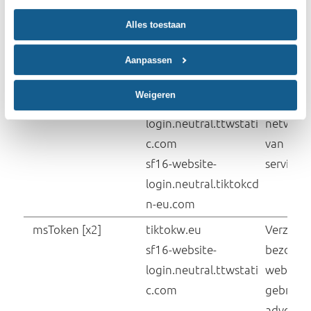
login.neutral.ttwstati
c.com
__tt_embed__moun
TikTok
ting
__tt_embed__stora
TikTok
ge_test
_gcl_au
Google