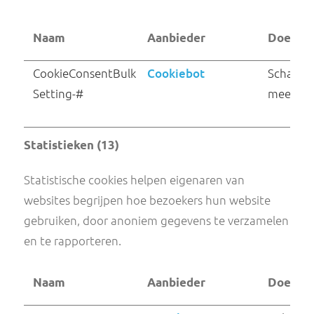
SESSION_STORAGE_
Issuu
ID_pico_lsid
Voorkeuren (1)
Voorkeurscookies zorgen ervoor dat een webs
informatie kan onthouden die van invloed is o
het gedrag en de vormgeving van de website,
zoals de taal van je voorkeur of de regio waar j
woont.