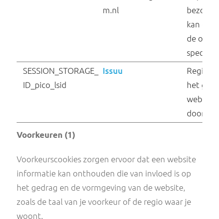
ASP.NET_SessionId
mijn.voedingscentru
[x2]
m.nl
www.voedingscentru
m.nl
cookie-consent [x2]
sf16-website-
login.neutral.tiktokcd
n-eu.com
CookieConsent [x4]
Cookiebot
resolution
www.voedingscentru
m.nl