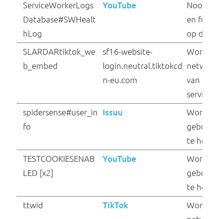
PUMBAA_FREQ
sf16-website-
login.neutral.tiktokcd
n-eu.com
sbjs_current
webshop.voedingsce
ntrum.nl
sbjs_current_add
webshop.voedingsce
ntrum.nl