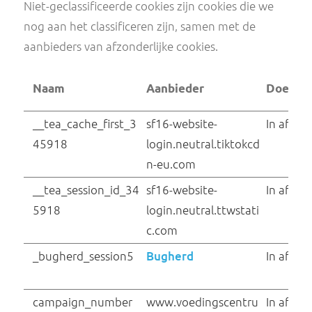
ServiceWorkerLogs
YouTube
Database#SWHealt
hLog
SLARDARtiktok_we
sf16-website-
b_embed
login.neutral.tiktokcd
n-eu.com
spidersense#user_in
Issuu
fo
TESTCOOKIESENAB
YouTube