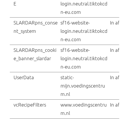
xmst
sf16-website-
login.neutral.tiktokcd
n-eu.com
YSC
YouTube
yt-icons-last-purged
YouTube
[x2]
ytidb::LAST_RESULT
YouTube