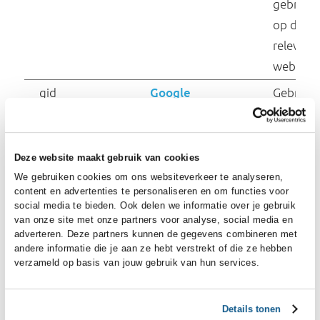
n-eu.com
__tea_cache_tokens
sf16-website-
_#
login.neutral.tiktokcd
n-eu.com
__tea_sdk_ab_versio
sf16-website-
n_#
login.neutral.tiktokcd
n-eu.com
__tea_session_id_#
sf16-website-