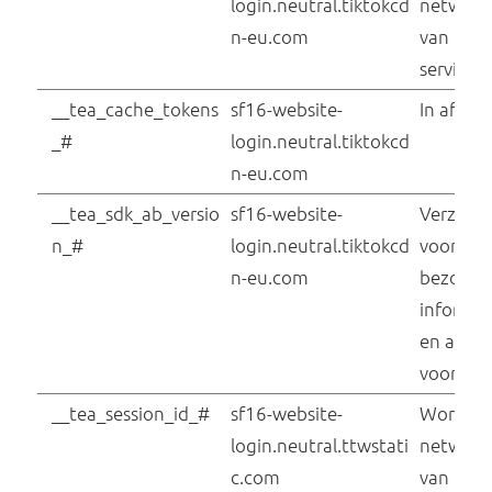
spidersense:user_id:
Issuu
v1_issuu_web
Marketing (45)
Marketingcookies worden gebruikt om bezoek
te volgen wanneer ze verschillende websites
bezoeken. Hun doel is advertenties weergeven
zijn toegesneden op en relevant zijn voor de
individuele gebruiker. Deze advertenties word
zo waardevoller voor uitgevers en externe
adverteerders.