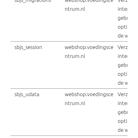
sf16-website-
login.neutral.tiktokcd
n-eu.com
msToken [x2]
tiktokw.eu
sf16-website-
login.neutral.ttwstati
c.com
picox#events
Issuu