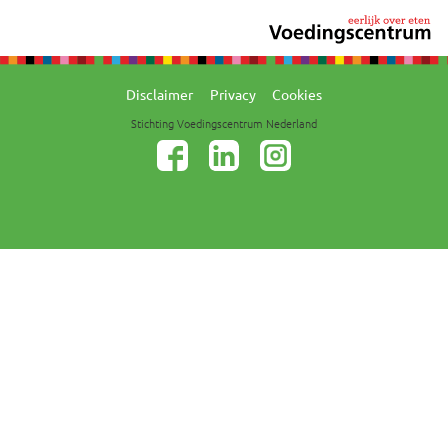
_ENTRY_KEY [x2]
YtIdbMeta#databas
YouTube
es [x2]
Niet geclassificeerd (13)
Niet-geclassificeerde cookies zijn cookies die 
nog aan het classificeren zijn, samen met de
aanbieders van afzonderlijke cookies.
Naam
Aanbieder