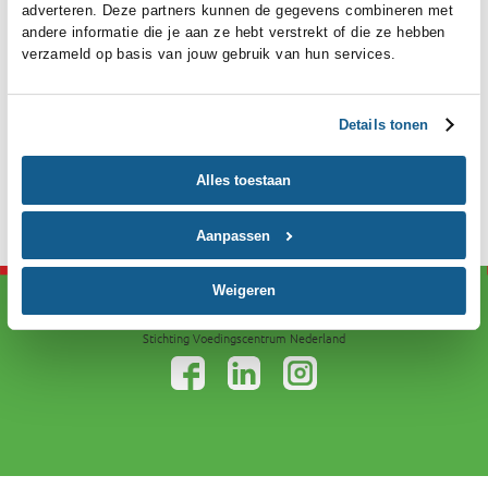
Ben je je wachtwoord vergeten?
content en advertenties te personaliseren en om functies v
Vraag dan een nieuwe aan.
social media te bieden. Ook delen we informatie over je ge
van onze site met onze partners voor analyse, social medi
adverteren. Deze partners kunnen de gegevens combinere
Heb je nog geen account?
andere informatie die je aan ze hebt verstrekt of die ze he
verzameld op basis van jouw gebruik van hun services.
Registreer jezelf nu om gebruik te maken van Mijn
Voedingscentrum.
Details ton
Registreren
Alles toestaan
Aanpassen
Weigeren
Disclaimer
Privacy
Cookies
Stichting Voedingscentrum Nederland